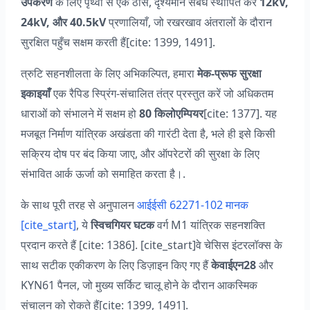
उपकरण
के लिए पृथ्वी से एक ठोस, दृश्यमान संबंध स्थापित करें
12kV,
24kV, और 40.5kV
प्रणालियाँ, जो रखरखाव अंतरालों के दौरान
सुरक्षित पहुँच सक्षम करती हैं[cite: 1399, 1491].
त्रुटि सहनशीलता के लिए अभिकल्पित, हमारा
मेक-प्रूफ सुरक्षा
इकाइयाँ
एक रैपिड स्प्रिंग-संचालित तंत्र प्रस्तुत करें जो अधिकतम
धाराओं को संभालने में सक्षम हो
80 किलोएम्पियर
[cite: 1377]. यह
मजबूत निर्माण यांत्रिक अखंडता की गारंटी देता है, भले ही इसे किसी
सक्रिय दोष पर बंद किया जाए, और ऑपरेटरों की सुरक्षा के लिए
संभावित आर्क ऊर्जा को समाहित करता है।.
के साथ पूरी तरह से अनुपालन
आईईसी 62271-102 मानक
[cite_start]
, ये
स्विचगियर घटक
वर्ग M1 यांत्रिक सहनशक्ति
प्रदान करते हैं [cite: 1386]. [cite_start]वे चेसिस इंटरलॉक्स के
साथ सटीक एकीकरण के लिए डिज़ाइन किए गए हैं
केवाईएन28
और
KYN61 पैनल, जो मुख्य सर्किट चालू होने के दौरान आकस्मिक
संचालन को रोकते हैं[cite: 1399, 1491].