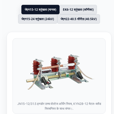
जेएन15-12 श्रृंखला (मानक)
EK6-12 श्रृंखला (कॉम्पैक्ट)
जेएन15-24 श्रृंखला (24kV)
जेएन22-40.5 सीरीज़ (40.5kV)
JN15-12/31.5 इनडोर उच्च वोल्टेज अर्थिंग स्विच, KYN28-12 मेटल-क्लैड
स्विचगियर के साथ संगत।.