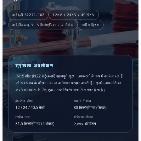
आईईसी 62271-102
12KV / 24KV / 40.5KV
आईसीडब्ल्यू 31.5 किलोएम्पियर / 4 सेकंड
त्वरित क्रिया
श्रृंखला अवलोकन
JN15 और JN22 श्रृंखलाएँ महत्वपूर्ण सुरक्षा उपकरणों के रूप में कार्य करती हैं,
जो रखरखाव के दौरान ग्राउंड कनेक्शन प्रदान करती हैं। इनमें उच्च-गति बंद
करने की क्षमता के लिए एक उन्नत स्प्रिंग-संचालित तंत्र होता है।.
वोल्टेज सीमा
क्षमता निर्माण
12 / 24 / 40.5 केवी
80 किलोएम्पियर (शिखर)
तापीय धारा
यांत्रिक जीवन
31.5 किलोएम्पियर (4 सेकंड)
२,००० ऑपरेशन