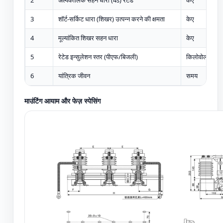
2
अल्पकालिक सहन धारा (4s) रेटेड
केए
3
शॉर्ट-सर्किट धारा (शिखर) उत्पन्न करने की क्षमता
केए
4
मूल्यांकित शिखर सहन धारा
केए
5
रेटेड इन्सुलेशन स्तर (पीएफ/बिजली)
किलोवोल्ट
6
यांत्रिक जीवन
समय
माउंटिंग आयाम और फेज़ स्पेसिंग