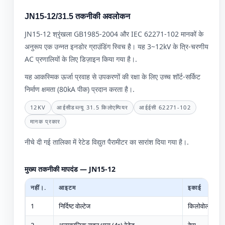
JN15-12/31.5 तकनीकी अवलोकन
JN15-12 श्रृंखला GB1985-2004 और IEC 62271-102 मानकों के
अनुरूप एक उन्नत इनडोर ग्राउंडिंग स्विच है। यह 3~12kV के त्रि-चरणीय
AC प्रणालियों के लिए डिज़ाइन किया गया है।.
यह आकस्मिक ऊर्जा प्रवाह से उपकरणों की रक्षा के लिए उच्च शॉर्ट-सर्किट
निर्माण क्षमता (80kA पीक) प्रदान करता है।.
12KV
आईसीडब्ल्यू 31.5 किलोएम्पियर
आईईसी 62271-102
मानक प्रकार
नीचे दी गई तालिका में रेटेड विद्युत पैरामीटर का सारांश दिया गया है।.
मुख्य तकनीकी मापदंड — JN15-12
नहीं।.
आइटम
इकाई
1
निर्दिष्ट वोल्टेज
किलोवोल्ट