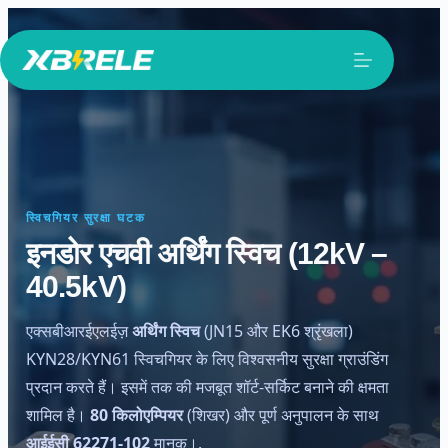
सामग्री
पर
जाएं
स्विचगियर सुरक्षा घटक
इनडोर एचवी अर्थिंग स्विच (12kV –
40.5kV)
एक्सबीआरईएलईज़
अर्थिंग स्विच
(JN15 और EK6 श्रृंखला)
KYN28/KYN61 स्विचगियर के लिए विश्वसनीय सुरक्षा ग्राउंडिंग
प्रदान करते हैं। इसमें तक की मजबूत शॉर्ट-सर्किट बनाने की क्षमता
शामिल है।
80 किलोएम्पियर
(शिखर) और पूर्ण अनुपालन के साथ
आईईसी 62271-102
मानक।.