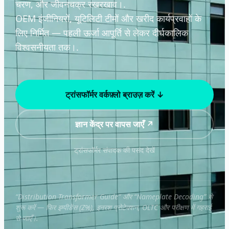
चरण, और जीवनचक्र रखरखाव।.
OEM इंजीनियरों, यूटिलिटी टीमों और खरीद कार्यप्रवाहों के
लिए निर्मित — पहली ऊर्जा आपूर्ति से लेकर दीर्घकालिक
विश्वसनीयता तक।.
ट्रांसफॉर्मर वर्कफ़्लो ब्राउज़ करें ↓
ज्ञान केंद्र पर वापस जाएँ ↗
ट्रांसफॉर्मर संपादक की पसंद देखें
“Distribution Transformer Guide” और “Nameplate Decoding” से
शुरू करें — फिर इम्पीडेंस (Z%), इनरश प्रोटेक्शन, OLTC और परीक्षण में गहराई
से जाएँ।.