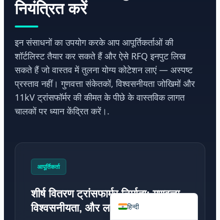
नियंत्रित करें
इन संसाधनों का उपयोग करके आप आपूर्तिकर्ताओं की
शॉर्टलिस्ट तैयार कर सकते हैं और ऐसे RFQ इनपुट लिख
Português do Brasil
सकते हैं जो वास्तव में तुलना योग्य कोटेशन लाएं — अस्पष्ट
Español
प्रस्ताव नहीं। गुणवत्ता संकेतकों, विश्वसनीयता जोखिमों और
العربية
11kV ट्रांसफॉर्मर की कीमत के पीछे के वास्तविक लागत
Deutsch
चालकों पर ध्यान केंद्रित करें।.
Italiano
Français
தமிழ்
आपूर्तिकर्ता
Русский
English
शीर्ष वितरण ट्रांसफार्मर निर्माता: गुणवत्ता,
विश्वसनीयता, और लागत की तुलना
हिन्दी