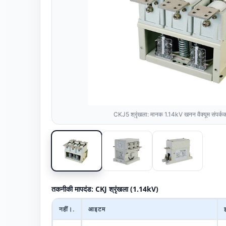
CKJ5 श्रृंखला: मानक 1.14kV खनन वैक्यूम संप
तकनीकी मापदंड: CKJ श्रृंखला (1.14kV)
नहीं।.
आइटम