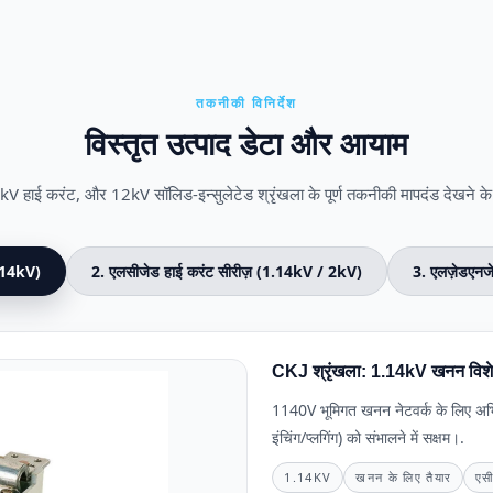
तकनीकी विनिर्देश
विस्तृत उत्पाद डेटा और आयाम
V हाई करंट, और 12kV सॉलिड-इन्सुलेटेड श्रृंखला के पूर्ण तकनीकी मापदंड देखने के ल
1.14kV)
2. एलसीजेड हाई करंट सीरीज़ (1.14kV / 2kV)
3. एलज़ेडएनज
CKJ श्रृंखला: 1.14kV खनन विशेष
1140V भूमिगत खनन नेटवर्क के लिए अभि
इंचिंग/प्लगिंग) को संभालने में सक्षम।.
1.14KV
खनन के लिए तैयार
एसी