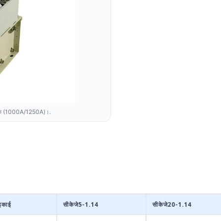
र्कक (1000A/1250A)।.
इकाई
सीकेजे5-1.14
सीकेजे20-1.14