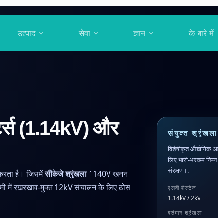
उत्पाद
सेवा
ज्ञान
के बारे में
ैक्टर्स (1.14kV) और
संयुक्त श्रृं
विशेषीकृत औद्योगिक आवश
लिए भारी-भरकम निम्न व
संरक्षण।.
करता है। जिसमें
सीकेजे श्रृंखला
1140V खनन
ी में रखरखाव-मुक्त 12kV संचालन के लिए ठोस
एलवी वोल्टेज
1.14kV / 2kV
वर्तमान श्रृंखला