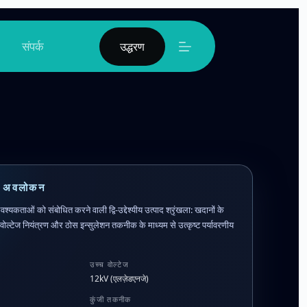
संपर्क
उद्धरण
खला अवलोकन
्यकताओं को संबोधित करने वाली द्वि-उद्देश्यीय उत्पाद श्रृंखला: खदानों के
ोल्टेज नियंत्रण और ठोस इन्सुलेशन तकनीक के माध्यम से उत्कृष्ट पर्यावरणीय
उच्च वोल्टेज
12kV (एलज़ेडएनजे)
कुंजी तकनीक