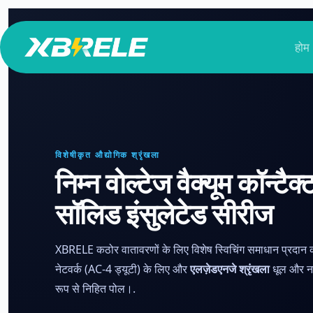
सामग्री
पर
होम
जाएं
विशेषीकृत औद्योगिक श्रृंखला
निम्न वोल्टेज वैक्यूम कॉन्ट
सॉलिड इंसुलेटेड सीरीज
XBRELE कठोर वातावरणों के लिए विशेष स्विचिंग समाधान प्रदान 
नेटवर्क (AC-4 ड्यूटी) के लिए और
एलज़ेडएनजे श्रृंखला
धूल और नम
रूप से निहित पोल।.