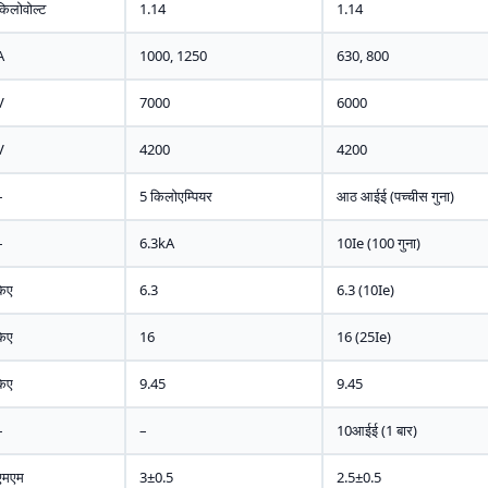
किलोवोल्ट
1.14
1.14
A
1000, 1250
630, 800
V
7000
6000
V
4200
4200
–
5 किलोएम्पियर
आठ आईई (पच्चीस गुना)
–
6.3kA
10Ie (100 गुना)
केए
6.3
6.3 (10Ie)
केए
16
16 (25Ie)
केए
9.45
9.45
–
–
10आईई (1 बार)
एमएम
3±0.5
2.5±0.5