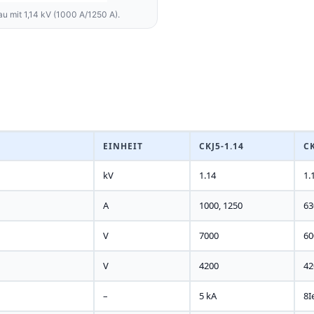
 mit 1,14 kV (1000 A/1250 A).
EINHEIT
CKJ5-1.14
CK
kV
1.14
1.
A
1000, 1250
63
V
7000
60
V
4200
42
–
5 kA
8I