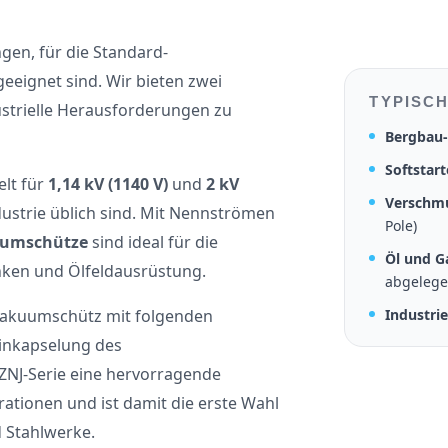
gen, für die Standard-
eeignet sind. Wir bieten zwei
TYPISC
ustrielle Herausforderungen zu
Bergbau
Softstart
lt für
1,14 kV (1140 V)
und
2 kV
Verschm
ustrie üblich sind. Mit Nennströmen
Pole)
uumschütze
sind ideal für die
Öl und G
nken und Ölfeldausrüstung.
abgelege
Vakuumschütz mit folgenden
Industrie
Einkapselung des
ZNJ-Serie eine hervorragende
rationen und ist damit die erste Wahl
 Stahlwerke.