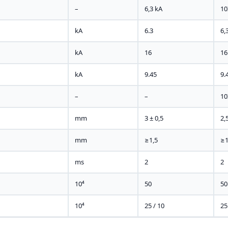
–
6,3 kA
10
kA
6.3
6,
kA
16
16
kA
9.45
9.
–
–
10
mm
3 ± 0,5
2,
mm
≥1,5
≥1
ms
2
2
10⁴
50
50
10⁴
25 / 10
25