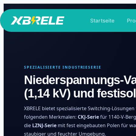
Zum
Inhalt
Startseite
Pro
springen
SPEZIALISIERTE INDUSTRIESERIE
Niederspannungs-V
(1,14 kV) und festisol
XBRELE bietet spezialisierte Switching-Lösunge
folgenden Merkmalen:
CKJ-Serie
für 1140-V-Ber
die
LZNJ-Serie
mit fest eingebauten Polen für wa
staubiger und feuchter Umgebung.