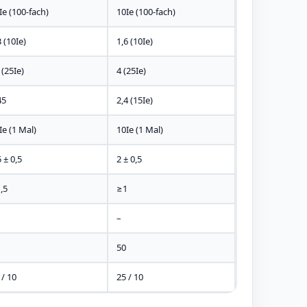
Ie (100-fach)
10Ie (100-fach)
3 (10Ie)
1,6 (10Ie)
 (25Ie)
4 (25Ie)
45
2,4 (15Ie)
Ie (1 Mal)
10Ie (1 Mal)
5 ± 0,5
2 ± 0,5
,5
≥1
–
50
 / 10
25 / 10