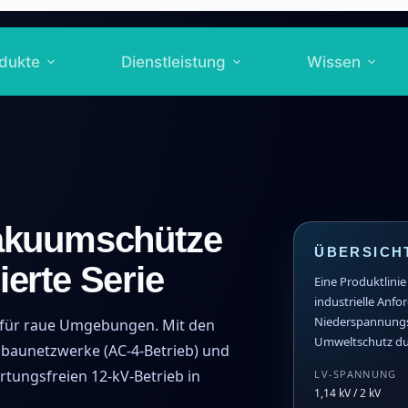
dukte
Dienstleistung
Wissen
akuumschütze
ÜBERSICHT
ierte Serie
Eine Produktlini
industrielle Anfo
Niederspannungs
n für raue Umgebungen. Mit den
Umweltschutz dur
gbaunetzwerke (AC-4-Betrieb) und
rtungsfreien 12-kV-Betrieb in
LV-SPANNUNG
1,14 kV / 2 kV