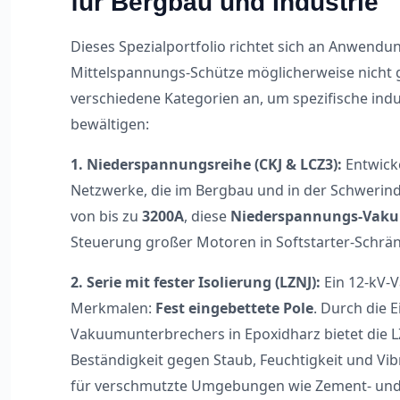
für Bergbau und Industrie
Dieses Spezialportfolio richtet sich an Anwendun
Mittelspannungs-Schütze möglicherweise nicht g
verschiedene Kategorien an, um spezifische ind
bewältigen:
1. Niederspannungsreihe (CKJ & LCZ3):
Entwicke
Netzwerke, die im Bergbau und in der Schwerind
von bis zu
3200A
, diese
Niederspannungs-Vak
Steuerung großer Motoren in Softstarter-Schrä
2. Serie mit fester Isolierung (LZNJ):
Ein 12-kV-
Merkmalen:
Fest eingebettete Pole
. Durch die 
Vakuumunterbrechers in Epoxidharz bietet die L
Beständigkeit gegen Staub, Feuchtigkeit und Vib
für verschmutzte Umgebungen wie Zement- und