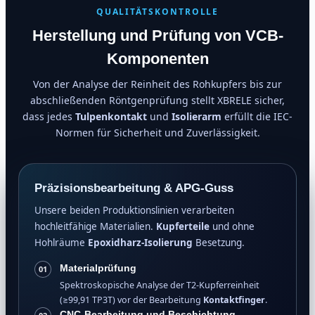
QUALITÄTSKONTROLLE
Herstellung und Prüfung von VCB-
Komponenten
Von der Analyse der Reinheit des Rohkupfers bis zur
abschließenden Röntgenprüfung stellt XBRELE sicher,
dass jedes
Tulpenkontakt
und
Isolierarm
erfüllt die IEC-
Normen für Sicherheit und Zuverlässigkeit.
Präzisionsbearbeitung & APG-Guss
Unsere beiden Produktionslinien verarbeiten
hochleitfähige Materialien.
Kupferteile
und ohne
Hohlräume
Epoxidharz-Isolierung
Besetzung.
Materialprüfung
01
Spektroskopische Analyse der T2-Kupferreinheit
(≥99,91 TP3T) vor der Bearbeitung
Kontaktfinger
.
CNC-Bearbeitung und Beschichtung