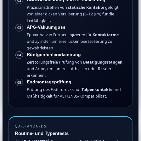
02
Präzisionsdrehen von
statische Kontakte
gefolgt
von einer dicken Versilberung (8–12 μm) für die
Leitfähigkeit.
APG-Vakuumguss
03
Epoxidharz in Formen injizieren für
Kontaktarme
und Zylinder, um eine lückenlose Isolierung zu
gewährleisten.
Röntgenfehlererkennung
04
Zerstörungsfreie Prüfung von
Betätigungsstangen
und Arme, um innere Luftblasen oder Risse zu
erkennen.
Endmontageprüfung
05
Prüfung des Federdrucks auf
Tulpenkontakte
und
Maßhaltigkeit für VS1/ZN85-Kompatibilität.
QA-STANDARDS
Routine- und Typentests