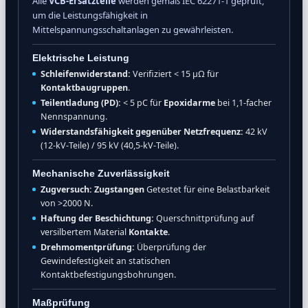
Alle
VCB-Ersatzteile
werden gemäß IEC 62271-1 geprüft,
um die Leistungsfähigkeit in
Mittelspannungsschaltanlagen zu gewährleisten.
Elektrische Leistung
Schleifenwiderstand:
Verifiziert < 15 μΩ für
Kontaktbaugruppen
.
Teilentladung (PD):
< 5 pC für
Epoxidarme
bei 1,1-facher
Nennspannung.
Widerstandsfähigkeit gegenüber Netzfrequenz:
42 kV
(12-kV-Teile) / 95 kV (40,5-kV-Teile).
Mechanische Zuverlässigkeit
Zugversuch:
Zugstangen
Getestet für eine Belastbarkeit
von >2000 N.
Haftung der Beschichtung:
Querschnittprüfung auf
versilbertem Material
Kontakte
.
Drehmomentprüfung:
Überprüfung der
Gewindefestigkeit an statischen
Kontaktbefestigungsbohrungen.
Maßprüfung