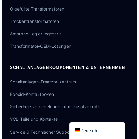
Ölgefüllte Transformatoren
Trockentransformatoren
Amorphe Legierungsserie
Português do Brasil
Transformator-OEM-Lösungen
Español
العربية
SCHALTANLAGENKOMPONENTEN & UNTERNEHMEN
Italiano
Français
Schaltanlagen-Ersatzteilzentrum
தமிழ்
Epoxid-Kontaktboxen
Русский
Sicherheitsverriegelungen und Zusatzgeräte
हिन्दी
VCB-Teile und Kontakte
English
Deutsch
Service & Technischer Support