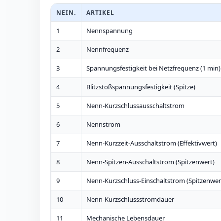
NEIN.
ARTIKEL
1
Nennspannung
2
Nennfrequenz
3
Spannungsfestigkeit bei Netzfrequenz (1 min)
4
Blitzstoßspannungsfestigkeit (Spitze)
5
Nenn-Kurzschlussausschaltstrom
6
Nennstrom
7
Nenn-Kurzzeit-Ausschaltstrom (Effektivwert)
8
Nenn-Spitzen-Ausschaltstrom (Spitzenwert)
9
Nenn-Kurzschluss-Einschaltstrom (Spitzenwer
10
Nenn-Kurzschlussstromdauer
11
Mechanische Lebensdauer