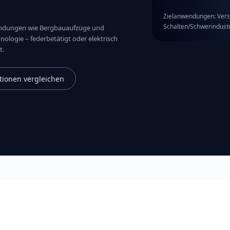
Zielanwendungen: Vers
Schalten/Schwerindustr
endungen wie Bergbauaufzüge und
ologie – federbetätigt oder elektrisch
t.
ationen vergleichen