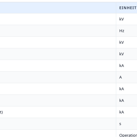
EINHEIT
kV
Hz
kV
kV
kA
A
kA
kA
t)
kA
s
Operatio