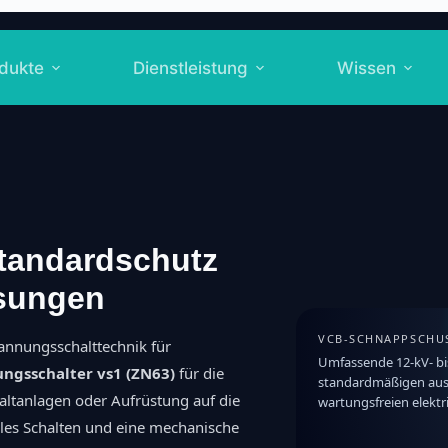
dukte
Dienstleistung
Wissen
Standardschutz
sungen
VCB-SCHNAPPSCHU
pannungsschalttechnik für
Umfassende 12-kV- bi
ngsschalter vs1 (ZN63)
für die
standardmäßigen au
altanlagen oder Aufrüstung auf die
wartungsfreien elekt
lles Schalten und eine mechanische