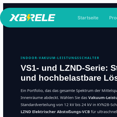
Zum
Inhalt
Startseite
Pro
springen
INDOOR-VAKUUM-LEISTUNGSSCHALTER
VS1- und LZND-Serie: 
und hochbelastbare Lö
Ein Portfolio, das das gesamte Spektrum der Mittels
Innenräume abdeckt. Wählen Sie das
Vakuum-Leistu
Standardverteilung von 12 kV bis 24 kV in KYN28-Sch
LZND Elektrischer Abstoßungs-VCB
für ultraschne