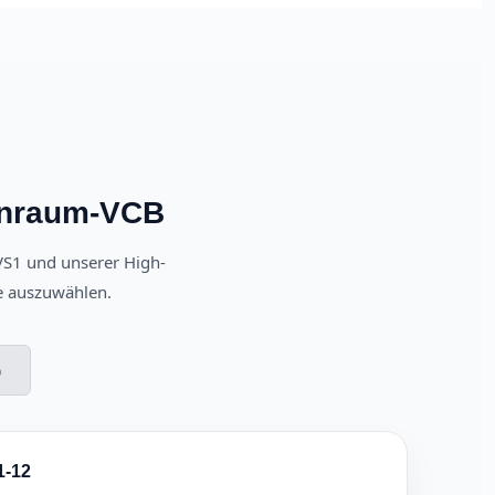
nenraum-VCB
VS1 und unserer High-
ge auszuwählen.
)
1-12