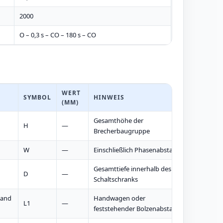
2000
O – 0,3 s – CO – 180 s – CO
WERT
SYMBOL
HINWEIS
(MM)
Gesamthöhe der
H
—
Brecherbaugruppe
W
—
Einschließlich Phasenabstand
Gesamttiefe innerhalb des
D
—
Schaltschranks
tand
Handwagen oder
L1
—
feststehender Bolzenabstand