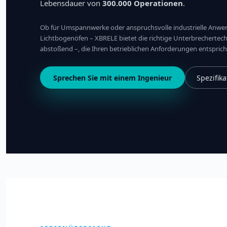
Lebensdauer von
300.000 Operationen
.
Ob für Umspannwerke oder anspruchsvolle industrielle Anw
Lichtbogenöfen – XBRELE bietet die richtige Unterbrechertechn
abstoßend –, die Ihren betrieblichen Anforderungen entsprich
Sprechen Sie mit einem Ingenieur
Spezifik