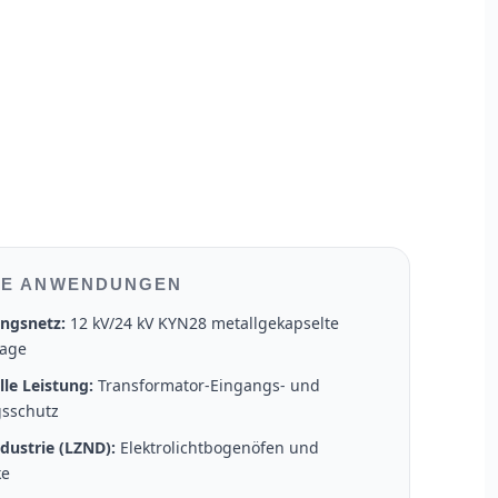
HE ANWENDUNGEN
ngsnetz:
12 kV/24 kV KYN28 metallgekapselte
lage
lle Leistung:
Transformator-Eingangs- und
gsschutz
dustrie (LZND):
Elektrolichtbogenöfen und
ke