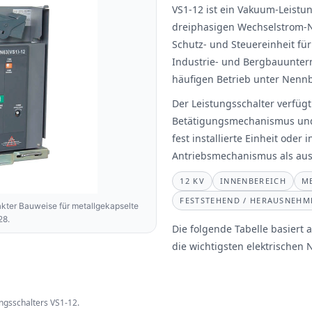
VS1-12 ist ein Vakuum-Leistu
dreiphasigen Wechselstrom-N
Schutz- und Steuereinheit f
Industrie- und Bergbauunter
häufigen Betrieb unter Nenn
Der Leistungsschalter verfügt
Betätigungsmechanismus und 
fest installierte Einheit oder
Antriebsmechanismus als aus
12 KV
INNENBEREICH
M
FESTSTEHEND / HERAUSNEHM
ter Bauweise für metallgekapselte
28.
Die folgende Tabelle basiert
die wichtigsten elektrische
gsschalters VS1-12.