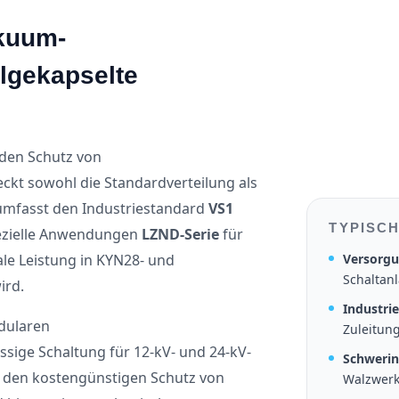
kuum-
llgekapselte
r den Schutz von
kt sowohl die Standardverteilung als
 umfasst den Industriestandard
VS1
TYPISC
ezielle Anwendungen
LZND-Serie
für
Versorgu
e Leistung in KYN28- und
Schaltan
ird.
Industrie
dularen
Zuleitun
sige Schaltung für 12-kV- und 24-kV-
Schwerin
r den kostengünstigen Schutz von
Walzwer