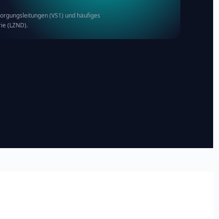
orgungsleitungen (VS1) und häufiges
ie (LZND).