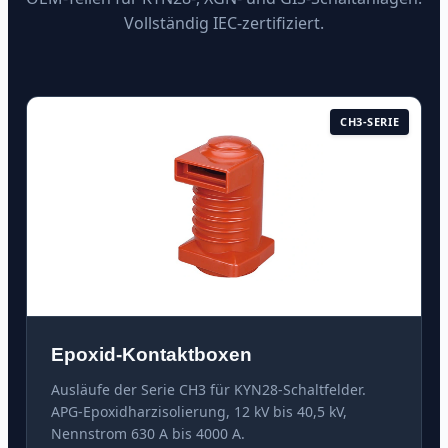
Vollständig IEC-zertifiziert.
CH3-SERIE
Epoxid-Kontaktboxen
Ausläufe der Serie CH3 für KYN28-Schaltfelder.
APG-Epoxidharzisolierung, 12 kV bis 40,5 kV,
Nennstrom 630 A bis 4000 A.