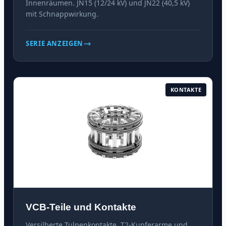
Innenräumen. JN15 (12/24 kV) und JN22 (40,5 kV)
mit Schnappwirkung.
SERIE ANZEIGEN
KONTAKTE
VCB-Teile und Kontakte
Versilberte Tulpenkontakte, T2-Kupferarme und