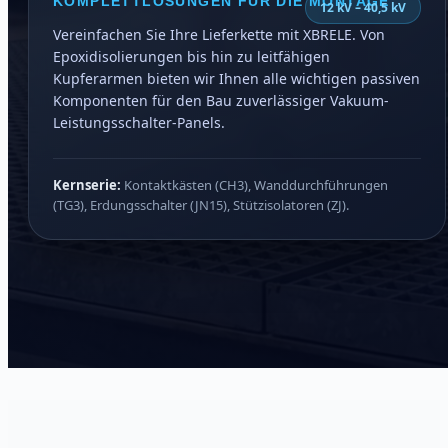
KOMPLETTLÖSUNGEN FÜR DIE MONTAGE
12 kV – 40,5 kV
Vereinfachen Sie Ihre Lieferkette mit XBRELE. Von
Epoxidisolierungen bis hin zu leitfähigen
Kupferarmen bieten wir Ihnen alle wichtigen passiven
Komponenten für den Bau zuverlässiger Vakuum-
Leistungsschalter-Panels.
Kernserie:
Kontaktkästen (CH3), Wanddurchführungen
(TG3), Erdungsschalter (JN15), Stützisolatoren (ZJ).