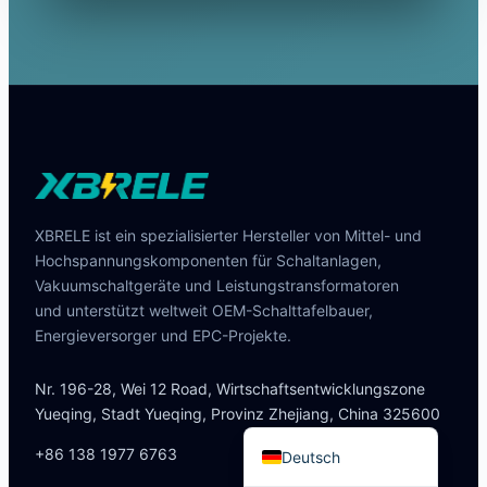
Português do Brasil
Español
العربية
XBRELE ist ein spezialisierter Hersteller von Mittel- und
Italiano
Hochspannungskomponenten für Schaltanlagen,
Français
Vakuumschaltgeräte und Leistungstransformatoren
und unterstützt weltweit OEM-Schalttafelbauer,
தமிழ்
Energieversorger und EPC-Projekte.
Русский
हिन्दी
Nr. 196-28, Wei 12 Road, Wirtschaftsentwicklungszone
Yueqing, Stadt Yueqing, Provinz Zhejiang, China 325600
English
+86 138 1977 6763
Deutsch