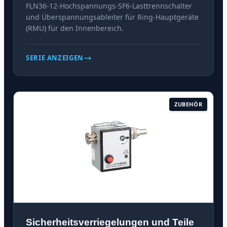
FLN36-12-Hochspannungs-SF6-Lasttrennschalter
und Überspannungsableiter für Ring-Hauptgeräte
(RMU) für den Innenbereich.
SERIE ANZEIGEN
ZUBEHÖR
Sicherheitsverriegelungen und Teile