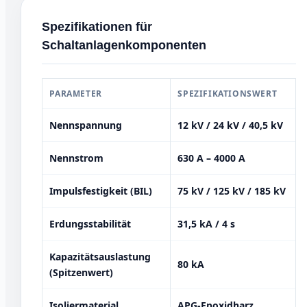
Spezifikationen für
Schaltanlagenkomponenten
PARAMETER
SPEZIFIKATIONSWERT
Nennspannung
12 kV / 24 kV / 40,5 kV
Nennstrom
630 A – 4000 A
Impulsfestigkeit (BIL)
75 kV / 125 kV / 185 kV
Erdungsstabilität
31,5 kA / 4 s
Kapazitätsauslastung
80 kA
(Spitzenwert)
Isoliermaterial
APG-Epoxidharz