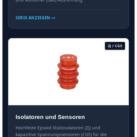
SERIE ANZEIGEN
ZJ / CG5
Isolatoren und Sensoren
Hochfeste Epoxid-Stützisolatoren (ZJ) und
kapazitive Spannungssensoren (CG5) für die