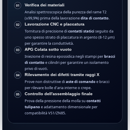
Verifica dei materiali
01
Analisi spettroscopica della purezza del rame T2
(≥99,9%) prima della lavorazione
dita di contatto
.
Lavorazione CNC e placcatura
02
Tornitura di precisione di
contatti statici
seguito da
uno spesso strato di placcatura in argento (8-12 μm)
per garantire la conduttività.
APG Colata sotto vuoto
03
Iniezione di resina epossidica negli stampi per
bracci
di contatto
e cilindri per garantire un isolamento
privo di vuoti.
Rilevamento dei difetti tramite raggi X
04
Prove non distruttive di
aste di comando
e bracci
per rilevare bolle d'aria interne o crepe.
Controllo dell'assemblaggio finale
05
Prova della pressione della molla su
contatti
tulipano
e adattamento dimensionale per
compatibilità VS1/ZN85.