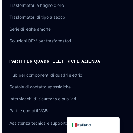
Trasformatori a bagno d'olio
Trasformatori di tipo a secco
Serie di leghe amorfe
Português do Brasil
Soluzioni OEM per trasformatori
Español
العربية
PARTI PER QUADRI ELETTRICI E AZIENDA
Deutsch
Hub per componenti di quadri elettrici
Français
தமிழ்
Scatole di contatto epossidiche
Русский
Interblocchi di sicurezza e ausiliari
हिन्दी
Parti e contatti VCB
English
Assistenza tecnica e supporto ingegneristico
Italiano