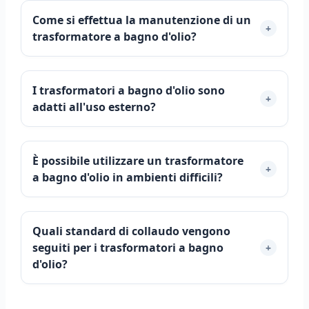
Come si effettua la manutenzione di un
+
trasformatore a bagno d'olio?
I trasformatori a bagno d'olio sono
+
adatti all'uso esterno?
È possibile utilizzare un trasformatore
+
a bagno d'olio in ambienti difficili?
Português do Brasil
Quali standard di collaudo vengono
Español
seguiti per i trasformatori a bagno
+
d'olio?
العربية
Deutsch