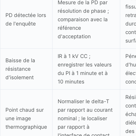
Mesure de la PD par
fiss
résolution de phase ;
PD détectée lors
retr
comparaison avec la
de l'enquête
dur
référence
cont
d'acceptation
surf
IR à 1 kV CC ;
Péné
Baisse de la
enregistrer les valeurs
d'hu
résistance
du PI à 1 minute et à
élec
d'isolement
10 minutes
con
Rés
Normaliser le delta-T
cont
Point chaud sur
par rapport au courant
éch
une image
nominal ; le localiser
diél
thermographique
par rapport à
des
l'interface de contact