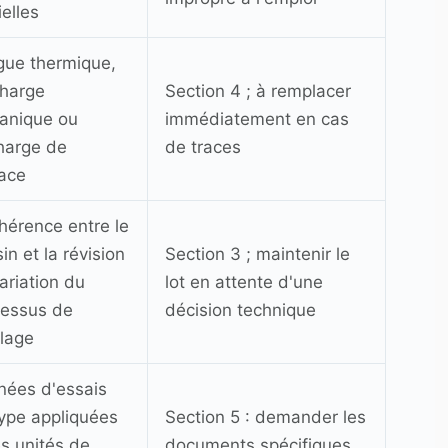
ielles
gue thermique,
charge
Section 4 ; à remplacer
anique ou
immédiatement en cas
harge de
de traces
ace
hérence entre le
in et la révision
Section 3 ; maintenir le
ariation du
lot en attente d'une
cessus de
décision technique
lage
nées d'essais
ype appliquées
Section 5 : demander les
s unités de
documents spécifiques