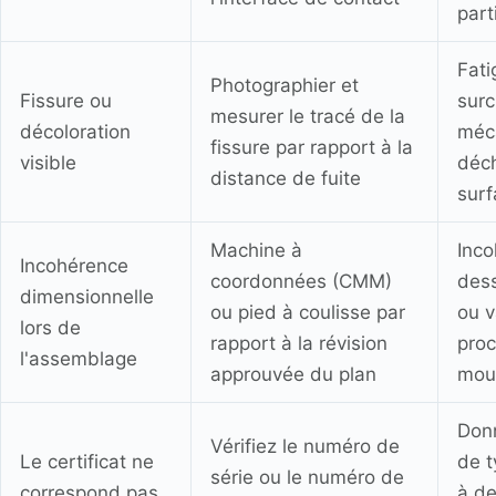
part
Fati
Photographier et
Fissure ou
sur
mesurer le tracé de la
décoloration
méc
fissure par rapport à la
visible
déc
distance de fuite
surf
Machine à
Inco
Incohérence
coordonnées (CMM)
dess
dimensionnelle
ou pied à coulisse par
ou v
lors de
rapport à la révision
pro
l'assemblage
approuvée du plan
mou
Don
Vérifiez le numéro de
Le certificat ne
de t
série ou le numéro de
correspond pas
à de