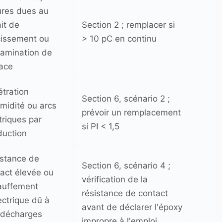
ures dues au
ait de
Section 2 ; remplacer si
cissement ou
> 10 pC en continu
amination de
ace
tration
Section 6, scénario 2 ;
midité ou arcs
prévoir un remplacement
triques par
si PI < 1,5
duction
istance de
Section 6, scénario 4 ;
act élevée ou
vérification de la
auffement
résistance de contact
ectrique dû à
avant de déclarer l'époxy
 décharges
impropre à l'emploi