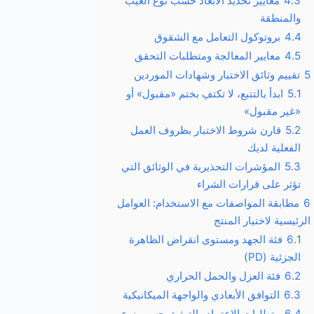
4.3
معايير تحديد الأبعاد حسب نوع العيب
والمنطقة
4.4
بروتوكول التعامل مع الشقوق
4.5
معايير المعالجة ومتطلبات التحقق
5
تقييم وثائق الاختبار وشهادات الموردين
5.1
ابدأ بالتتبع، لا تكتفِ بختم «مقبول» أو
«غير مقبول»
5.2
قارن شروط الاختبار بظروف العمل
الفعلية لديك
5.3
المؤشرات التحذيرية في الوثائق التي
تؤثر على قرارات الشراء
6
مطابقة المواصفات مع الاستخدام: العوامل
الرئيسية لاختيار المنتج
6.1
فئة الجهد ومستوى انقراض الظاهرة
الجزئية (PD)
6.2
فئة العزل والحمل الحراري
6.3
التوافق الأبعادي والواجهة الميكانيكية
6.4
متطلبات الاعتماد والتوثيق حسب نوع