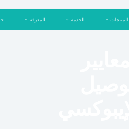
المنتجات
الخدمة
المعرفة
حو
عايير
توصيل
إيبوكسي