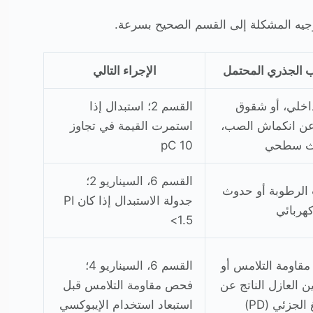
وجيه المشكلة إلى القسم الصحيح بسرعة.
 الجذري المحتمل
الإجراء التالي
اخلي، أو شقوق
القسم 2؛ استبدال إذا
عن انكماش الصب،
استمرت القيمة في تجاوز
وث سطحي
10 pC
القسم 6، السيناريو 2؛
الرطوبة أو حدوث
جدولة الاستبدال إذا كان PI
هربائي
<1.5
 مقاومة التلامس أو
القسم 6، السيناريو 4؛
ن العازل الناتج عن
فحص مقاومة التلامس قبل
الجزئي (PD)
استبعاد استخدام الإيبوكسي