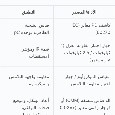
الأداة/المصدر
التطبيق
كاشف PD معاير (IEC
قياس الشحنة
60270)
الظاهرية بوحدة pC
جهاز اختبار مقاومة العزل (1
قيمة IR ومؤشر
كيلوفولت / 2.5 كيلوفولت
الاستقطاب
تيار مستمر)
مقياس الميكروأوم / جهاز
مقاومة واجهة التلامس
اختبار مقاومة التلامس
بالميكروأوم
آلة قياس منسقة (CMM) أو
أبعاد الهيكل، وموضع
فرجار رقمي معاير (<=0.02
فتحات البراغي،
مم)
وسماكة الجدران