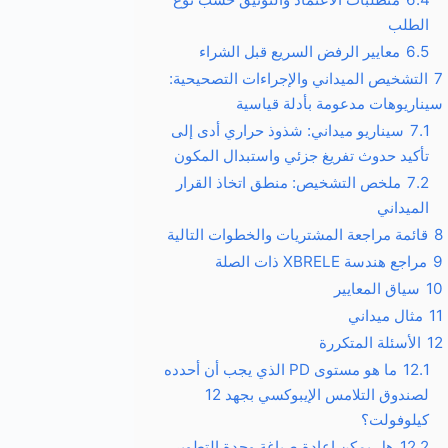
الطلب
6.5
معايير الرفض السريع قبل الشراء
7
التشخيص الميداني والإجراءات التصحيحية:
سيناريوهات مدعومة بأدلة قياسية
7.1
سيناريو ميداني: شذوذ حراري أدى إلى
تأكيد حدوث تفريغ جزئي واستبدال المكون
7.2
ملخص التشخيص: منطق اتخاذ القرار
الميداني
8
قائمة مراجعة المشتريات والخطوات التالية
9
مراجع هندسة XBRELE ذات الصلة
10
سياق المعايير
11
مثال ميداني
12
الأسئلة المتكررة
12.1
ما هو مستوى PD الذي يجب أن أحدده
لصندوق التلامس الإيبوكسي بجهد 12
كيلوفولت؟
12.2
هل يمكن إعادة صياغة وحدة التطوير