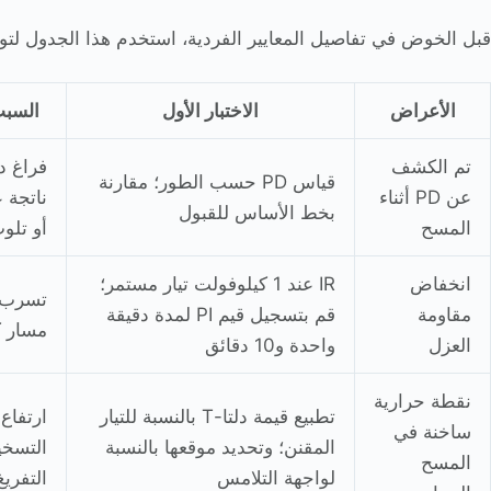
قبل الخوض في تفاصيل المعايير الفردية، استخدم هذا الجدول لت
الأعراض
الاختبار الأول
السبب
تم الكشف
فراغ د
قياس PD حسب الطور؛ مقارنة
عن PD أثناء
ناتجة 
بخط الأساس للقبول
المسح
أو تل
انخفاض
IR عند 1 كيلوفولت تيار مستمر؛
تسرب 
مقاومة
قم بتسجيل قيم PI لمدة دقيقة
مسار ك
العزل
واحدة و10 دقائق
نقطة حرارية
تطبيع قيمة دلتا-T بالنسبة للتيار
ارتفاع
ساخنة في
المقنن؛ وتحديد موقعها بالنسبة
التسخي
المسح
لواجهة التلامس
التفريغ 