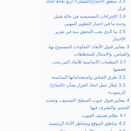
2.3
منطق «النجاح/الفشل»: أربع نقاط اتخاذ
قرار
2.4
الإجراءات التصحيحية في حالة فشل
وحدة ما في اختبار التطوير المهني
2.5
ما الذي يجب التحقق منه في تقرير
الاختبار
3
معايير قبول الأبعاد: التفاوتات المسموح بها،
والقياس، والامتثال للمخططات
3.1
المعلمات الأساسية للأبعاد التي يجب
فحصها
3.2
طرق القياس واستخداماتها المناسبة
3.3
إطار عمل اتخاذ القرار بشأن «النجاح/
الرسوب»
4
معايير قبول عيوب السطح: التصنيف، وتحديد
الحجم، والتصرف فيها
4.1
نظام تصنيف العيوب
4.2
مناطق الموقع ومخاطر الأداء الرئيسية