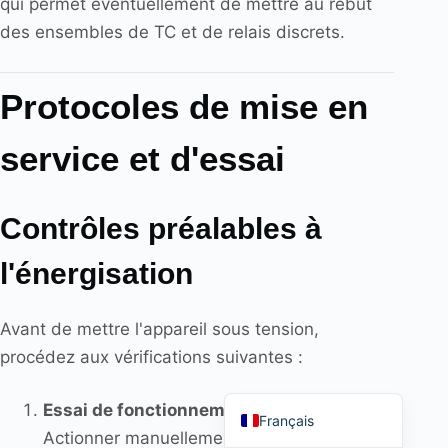
qui permet éventuellement de mettre au rebut
des ensembles de TC et de relais discrets.
Protocoles de mise en
Português do Brasil
service et d'essai
Español
العربية
Contrôles préalables à
Deutsch
Italiano
l'énergisation
தமிழ்
Русский
Avant de mettre l'appareil sous tension,
हिन्दी
procédez aux vérifications suivantes :
English
Essai de fonctionnement mécanique
:
Français
Actionner manuellement le contacteur (si la