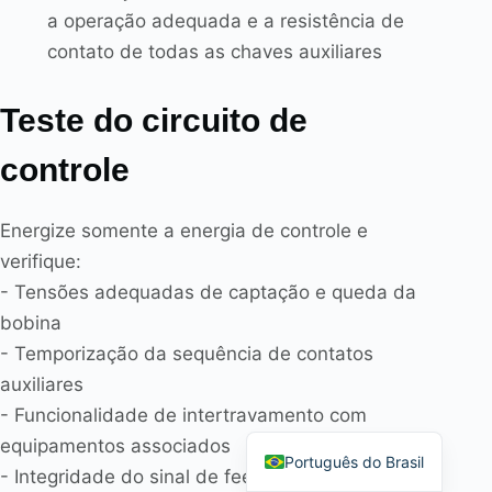
a operação adequada e a resistência de
contato de todas as chaves auxiliares
Teste do circuito de
Español
controle
العربية
Deutsch
Energize somente a energia de controle e
Italiano
verifique:
Français
- Tensões adequadas de captação e queda da
தமிழ்
bobina
- Temporização da sequência de contatos
Русский
auxiliares
हिन्दी
- Funcionalidade de intertravamento com
English
equipamentos associados
Português do Brasil
- Integridade do sinal de feedback do PLC/DCS