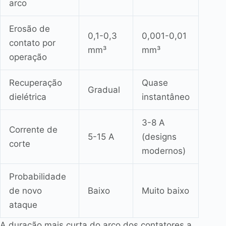
arco
Erosão de
0,1-0,3
0,001-0,01
contato por
mm³
mm³
operação
Recuperação
Quase
Gradual
dielétrica
instantâneo
3-8 A
Corrente de
5-15 A
(designs
corte
modernos)
Probabilidade
de novo
Baixo
Muito baixo
ataque
A duração mais curta do arco dos contatores a