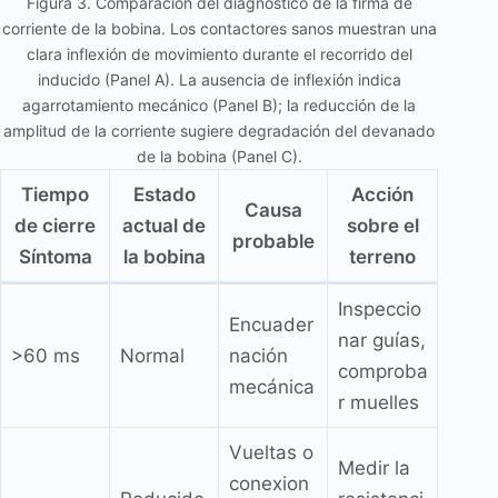
Figura 3. Comparación del diagnóstico de la firma de
corriente de la bobina. Los contactores sanos muestran una
clara inflexión de movimiento durante el recorrido del
inducido (Panel A). La ausencia de inflexión indica
agarrotamiento mecánico (Panel B); la reducción de la
amplitud de la corriente sugiere degradación del devanado
de la bobina (Panel C).
Tiempo
Estado
Acción
Causa
de cierre
actual de
sobre el
probable
Síntoma
la bobina
terreno
Inspeccio
Encuader
nar guías,
>60 ms
Normal
nación
comproba
mecánica
r muelles
Vueltas o
Medir la
conexion