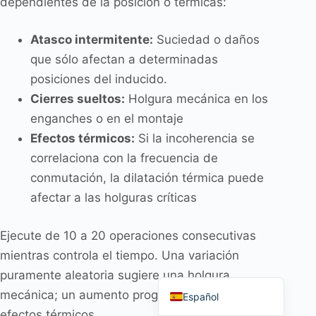
dependientes de la posición o térmicas:
Atasco intermitente:
Suciedad o daños
que sólo afectan a determinadas
posiciones del inducido.
Português do Brasil
Cierres sueltos:
Holgura mecánica en los
العربية
enganches o en el montaje
Deutsch
Efectos térmicos:
Si la incoherencia se
Italiano
correlaciona con la frecuencia de
conmutación, la dilatación térmica puede
Français
afectar a las holguras críticas
தமிழ்
Русский
Ejecute de 10 a 20 operaciones consecutivas
हिन्दी
mientras controla el tiempo. Una variación
English
puramente aleatoria sugiere una holgura
mecánica; un aumento progresivo sugiere
Español
efectos térmicos.