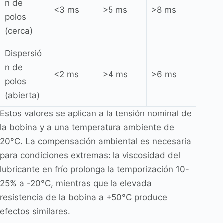
n de
<3 ms
>5 ms
>8 ms
polos
(cerca)
Dispersió
n de
<2 ms
>4 ms
>6 ms
polos
(abierta)
Estos valores se aplican a la tensión nominal de
la bobina y a una temperatura ambiente de
20°C. La compensación ambiental es necesaria
para condiciones extremas: la viscosidad del
lubricante en frío prolonga la temporización 10-
25% a -20°C, mientras que la elevada
resistencia de la bobina a +50°C produce
efectos similares.