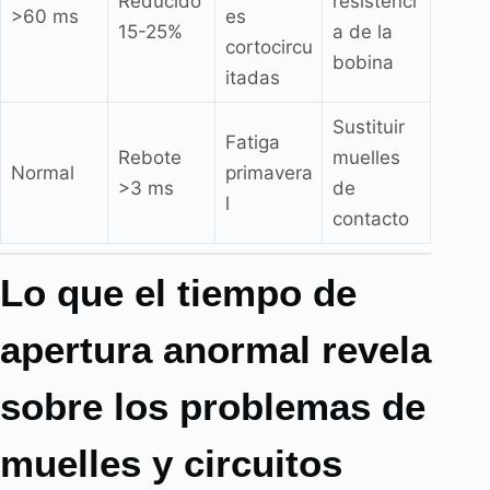
Reducido
resistenci
>60 ms
es
15-25%
a de la
cortocircu
bobina
itadas
Sustituir
Fatiga
Rebote
muelles
Normal
primavera
>3 ms
de
l
contacto
Lo que el tiempo de
apertura anormal revela
sobre los problemas de
muelles y circuitos