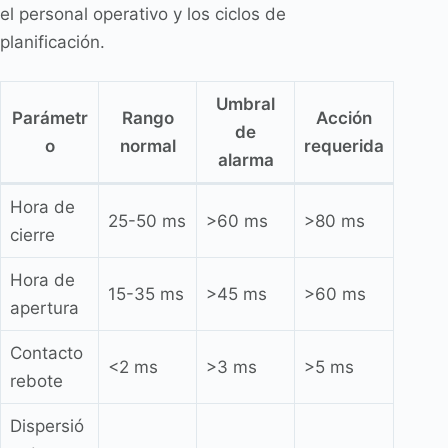
el personal operativo y los ciclos de
planificación.
Umbral
Parámetr
Rango
Acción
de
o
normal
requerida
alarma
Hora de
25-50 ms
>60 ms
>80 ms
cierre
Hora de
15-35 ms
>45 ms
>60 ms
apertura
Contacto
<2 ms
>3 ms
>5 ms
rebote
Dispersió