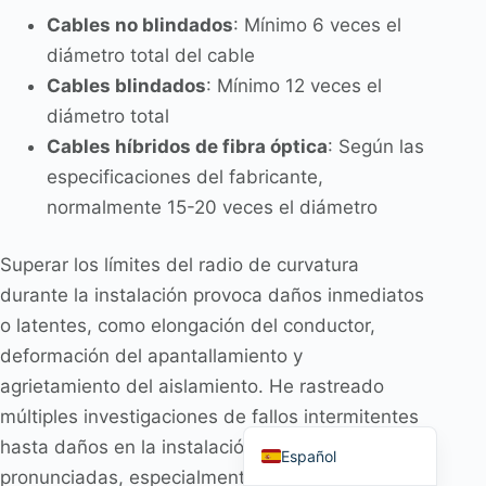
Cables no blindados
: Mínimo 6 veces el
diámetro total del cable
Cables blindados
: Mínimo 12 veces el
diámetro total
Português do Brasil
Cables híbridos de fibra óptica
: Según las
العربية
especificaciones del fabricante,
Deutsch
normalmente 15-20 veces el diámetro
Italiano
Superar los límites del radio de curvatura
Français
durante la instalación provoca daños inmediatos
தமிழ்
o latentes, como elongación del conductor,
Русский
deformación del apantallamiento y
हिन्दी
agrietamiento del aislamiento. He rastreado
múltiples investigaciones de fallos intermitentes
English
hasta daños en la instalación en curvas
Español
pronunciadas, especialmente dentro de recintos