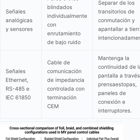
Separar de los
blindados
Señales
transitorios de
individualmente
analógicas
conmutación y
con
y sensores
apantallar a tier
enrutamiento
intencionadamen
de bajo ruido
Mantenga la
Cable de
continuidad de l
Señales
comunicación
pantalla a travé
Ethernet,
de impedancia
prensaestopas,
RS-485 e
controlada con
paneles de
IEC 61850
terminación
conexión e
CEM
interruptores.